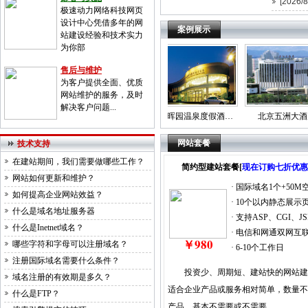
[2026/8
极速动力网络科技网页
设计中心凭借多年的网
案例展示
站建设经验和技术实力
为你部
售后与维护
为客户提供全面、优质
网站维护
的服务，及时
解决客户问题...
京海大厦
北京地铁度假村
春晖园温泉度假酒…
北京五洲大酒
网站套餐
技术支持
在建站期间，我们需要做哪些工作？
简约型建站套餐[
现在订购七折优惠
网站如何更新和维护？
· 国际域名1个+50M
如何提高企业网站效益？
· 10个以内静态展示
什么是域名地址服务器
· 支持ASP、CGI、JS
什么是Inetnet域名？
· 电信和网通双网互
￥980
哪些字符和字母可以注册域名？
· 6-10个工作日
注册国际域名需要什么条件？
投资少、周期短、建站快的网站建
域名注册的有效期是多久？
适合企业产品或服务相对简单，数量不
什么是FTP？
产品，基本不需要或不需要......