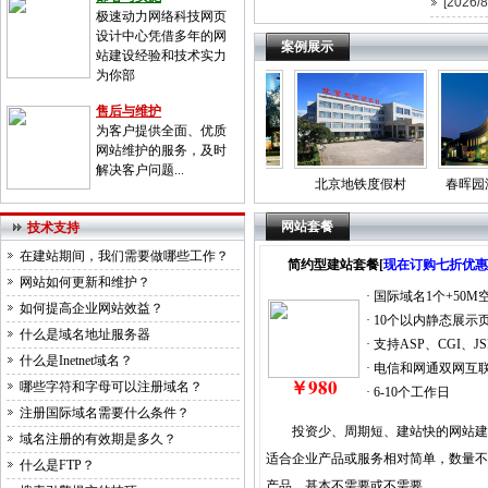
[2026/8
极速动力网络科技网页
设计中心凭借多年的网
案例展示
站建设经验和技术实力
为你部
售后与维护
为客户提供全面、优质
网站维护
的服务，及时
解决客户问题...
远望楼宾馆
北京京海大厦
北京地铁度假村
春晖园温
网站套餐
技术支持
在建站期间，我们需要做哪些工作？
简约型建站套餐[
现在订购七折优惠
网站如何更新和维护？
· 国际域名1个+50M
如何提高企业网站效益？
· 10个以内静态展示
什么是域名地址服务器
· 支持ASP、CGI、JS
什么是Inetnet域名？
· 电信和网通双网互
￥980
哪些字符和字母可以注册域名？
· 6-10个工作日
注册国际域名需要什么条件？
投资少、周期短、建站快的网站建
域名注册的有效期是多久？
适合企业产品或服务相对简单，数量不
什么是FTP？
产品，基本不需要或不需要......